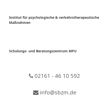
Skip
to
content
Institut für psychologische & verkehrstherapeutische
Maßnahmen
Schulungs- und Beratungszentrum MPU
02161 - 46 10 592
info@sbzm.de
Zur Video-Konferenz