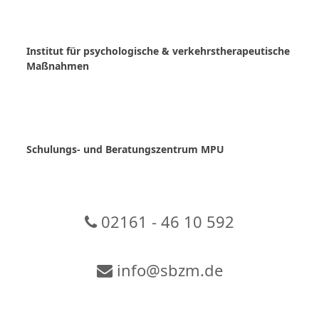
Skip
to
content
Institut für psychologische & verkehrstherapeutische
Maßnahmen
Schulungs- und Beratungszentrum MPU
02161 - 46 10 592
info@sbzm.de
Zur Video-Konferenz