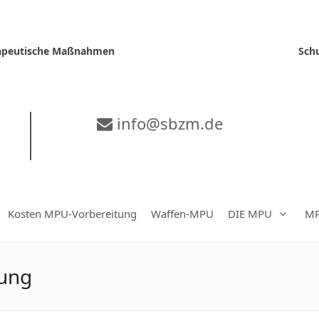
erapeutische Maßnahmen
Sch
info@sbzm.de
Kosten MPU-Vorbereitung
Waffen-MPU
DIE MPU
MP
hung