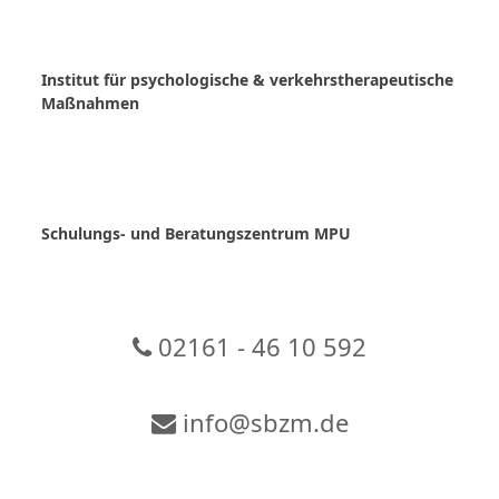
Skip
to
content
Institut für psychologische & verkehrstherapeutische
Maßnahmen
Schulungs- und Beratungszentrum MPU
02161 - 46 10 592
info@sbzm.de
Zur Video-Konferenz