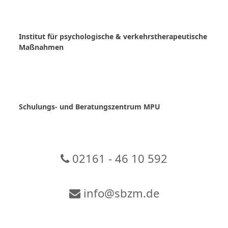
Skip
to
content
Institut für psychologische & verkehrstherapeutische
Maßnahmen
Schulungs- und Beratungszentrum MPU
02161 - 46 10 592
info@sbzm.de
Zur Video-Konferenz