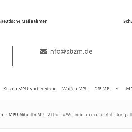
erapeutische Maßnahmen
Sch
info@sbzm.de
Kosten MPU-Vorbereitung
Waffen-MPU
DIE MPU
MP
ite
»
MPU-Aktuell
»
MPU-Aktuell
»
Wo findet man eine Auflistung a