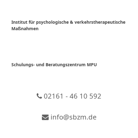
Skip
to
content
Institut für psychologische & verkehrstherapeutische
Maßnahmen
Schulungs- und Beratungszentrum MPU
02161 - 46 10 592
info@sbzm.de
Zur Video-Konferenz