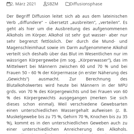
2. März 2021
SBZM
Diffusionsphase
Der Begriff Diffusion leitet sich ab aus dem lateinischen
Verb „diffundere“ – übersetzt „ausbreiten“, „verteilen“. Es
geht als hier um die Ausbreitung des aufgenommenen
Alkohols im Körper. Alkohol ist sehr gut wasser- aber nur
sehr begrenzt fettlöslich. Der durch die Mund- und
Magenschleimhaut sowie im Darm aufgenommene Alkohol
verteilt sich deshalb über das Blut im Wesentlichen nur im
wässrigen Körpergewebe (im sog. „Körperwasser“), das im
Mittelwert bei Männern zwischen 60 und 70 % und bei
Frauen 50 – 60 % der Körpermasse (in erster Näherung des
„Gewichts“) ausmacht. Zur Berechnung des
Blutalkoholwertes wird heute bei Männern in der MPU
grds. von 70 % des Körpergewichts und bei Frauen von 60
% des Körpergewichts ausgegangen (merken Sie sich
dieses schon einmal). Weil verschiedene Gewebsarten
einen unterschiedlichen Wassergehalt aufweisen (z. B.
Muskelgewebe bis zu 75 %, Gehirn 70 %, Knochen bis zu 35
%), kommt es in den unterschiedlichen Geweben auch zu
einer unterschiedlichen Anreicherung des Alkohols.