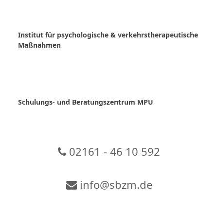
Skip
to
content
Institut für psychologische & verkehrstherapeutische
Maßnahmen
Schulungs- und Beratungszentrum MPU
02161 - 46 10 592
info@sbzm.de
Zur Video-Konferenz