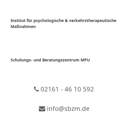
Skip
to
content
Institut für psychologische & verkehrstherapeutische
Maßnahmen
Schulungs- und Beratungszentrum MPU
02161 - 46 10 592
info@sbzm.de
Zur Video-Konferenz