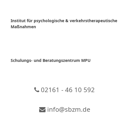
Skip
to
content
Institut für psychologische & verkehrstherapeutische
Maßnahmen
Schulungs- und Beratungszentrum MPU
02161 - 46 10 592
info@sbzm.de
Zur Video-Konferenz