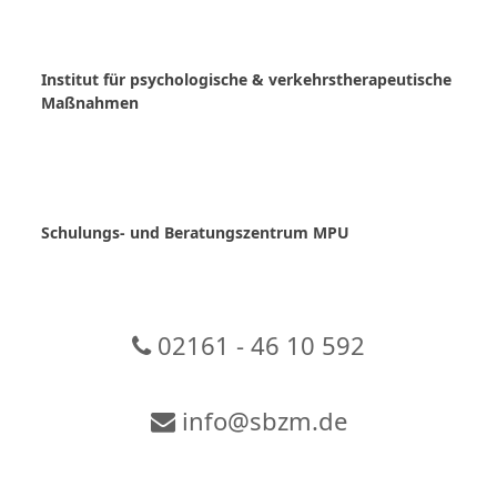
Skip
to
content
Institut für psychologische & verkehrstherapeutische
Maßnahmen
Schulungs- und Beratungszentrum MPU
02161 - 46 10 592
info@sbzm.de
Zur Video-Konferenz