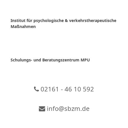
Skip
to
content
Institut für psychologische & verkehrstherapeutische
Maßnahmen
Schulungs- und Beratungszentrum MPU
02161 - 46 10 592
info@sbzm.de
Zur Video-Konferenz