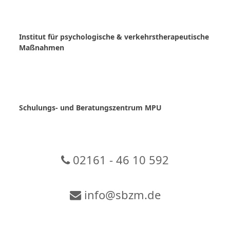
Skip
to
content
Institut für psychologische & verkehrstherapeutische
Maßnahmen
Schulungs- und Beratungszentrum MPU
02161 - 46 10 592
info@sbzm.de
Zur Video-Konferenz