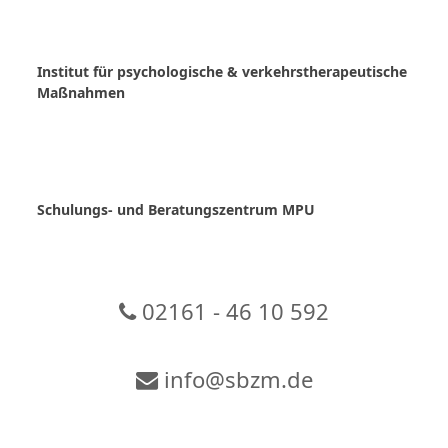
Skip
to
content
Institut für psychologische & verkehrstherapeutische
Maßnahmen
Schulungs- und Beratungszentrum MPU
02161 - 46 10 592
info@sbzm.de
Zur Video-Konferenz