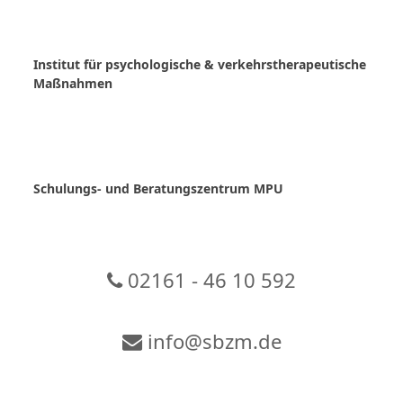
Skip
to
content
Institut für psychologische & verkehrstherapeutische
Maßnahmen
Schulungs- und Beratungszentrum MPU
02161 - 46 10 592
info@sbzm.de
Zur Video-Konferenz