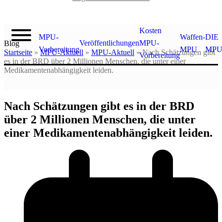
Kosten
MPU-
Waffen-
DIE
Veröffentlichungen
MPU-
Blog
Vorbereitung
MPU
MP
Startseite
»
MPU-Aktuell
»
MPU-Aktuell
»
Nach Schätzungen gibt
Vorbereitung
es in der BRD über 2 Millionen Menschen, die unter einer
Medikamentenabhängigkeit leiden.
Nach Schätzungen gibt es in der BRD
über 2 Millionen Menschen, die unter
einer Medikamentenabhängigkeit leiden.