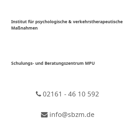
Skip
to
content
Institut für psychologische & verkehrstherapeutische
Maßnahmen
Schulungs- und Beratungszentrum MPU
02161 - 46 10 592
info@sbzm.de
Zur Video-Konferenz