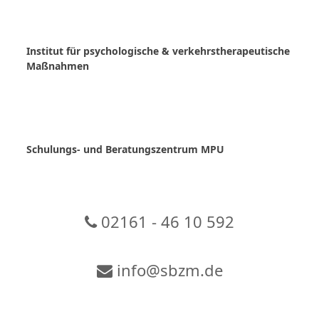
Skip
to
content
Institut für psychologische & verkehrstherapeutische
Maßnahmen
Schulungs- und Beratungszentrum MPU
02161 - 46 10 592
info@sbzm.de
Zur Video-Konferenz