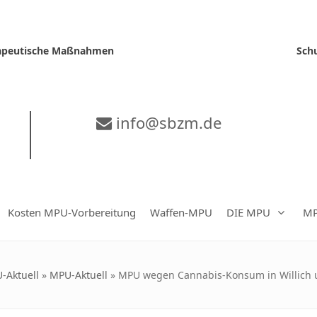
erapeutische Maßnahmen
Sch
info@sbzm.de
Kosten MPU-Vorbereitung
Waffen-MPU
DIE MPU
MP
-Aktuell
»
MPU-Aktuell
»
MPU wegen Cannabis-Konsum in Willich u