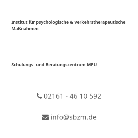
Skip
to
content
Institut für psychologische & verkehrstherapeutische
Maßnahmen
Schulungs- und Beratungszentrum MPU
02161 - 46 10 592
info@sbzm.de
Zur Video-Konferenz