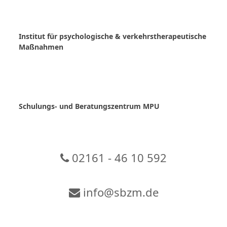
Skip
to
content
Institut für psychologische & verkehrstherapeutische
Maßnahmen
Schulungs- und Beratungszentrum MPU
02161 - 46 10 592
info@sbzm.de
Zur Video-Konferenz