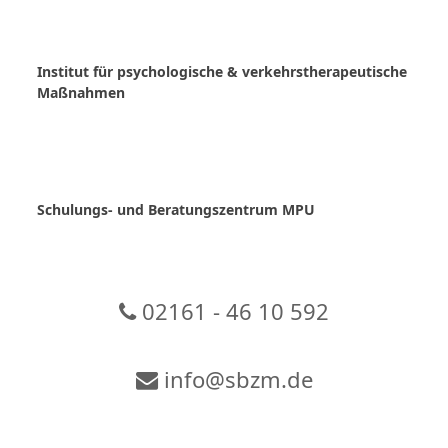
Skip
to
content
Institut für psychologische & verkehrstherapeutische
Maßnahmen
Schulungs- und Beratungszentrum MPU
02161 - 46 10 592
info@sbzm.de
Zur Video-Konferenz