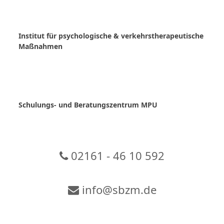
Skip
to
content
Institut für psychologische & verkehrstherapeutische
Maßnahmen
Schulungs- und Beratungszentrum MPU
02161 - 46 10 592
info@sbzm.de
Zur Video-Konferenz