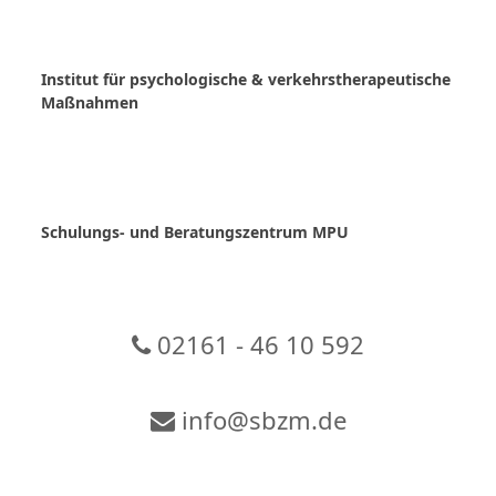
Skip
to
content
Institut für psychologische & verkehrstherapeutische
Maßnahmen
Schulungs- und Beratungszentrum MPU
02161 - 46 10 592
info@sbzm.de
Zur Video-Konferenz