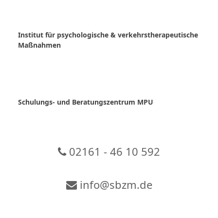
Skip
to
content
Institut für psychologische & verkehrstherapeutische
Maßnahmen
Schulungs- und Beratungszentrum MPU
02161 - 46 10 592
info@sbzm.de
Zur Video-Konferenz