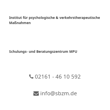
Skip
to
content
Institut für psychologische & verkehrstherapeutische
Maßnahmen
Schulungs- und Beratungszentrum MPU
02161 - 46 10 592
info@sbzm.de
Zur Video-Konferenz