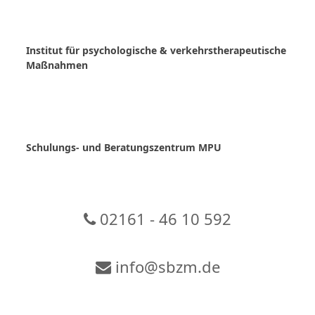
Skip
to
content
Institut für psychologische & verkehrstherapeutische
Maßnahmen
Schulungs- und Beratungszentrum MPU
02161 - 46 10 592
info@sbzm.de
Zur Video-Konferenz