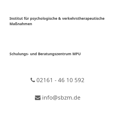
Skip
to
content
Institut für psychologische & verkehrstherapeutische
Maßnahmen
Schulungs- und Beratungszentrum MPU
02161 - 46 10 592
info@sbzm.de
Zur Video-Konferenz