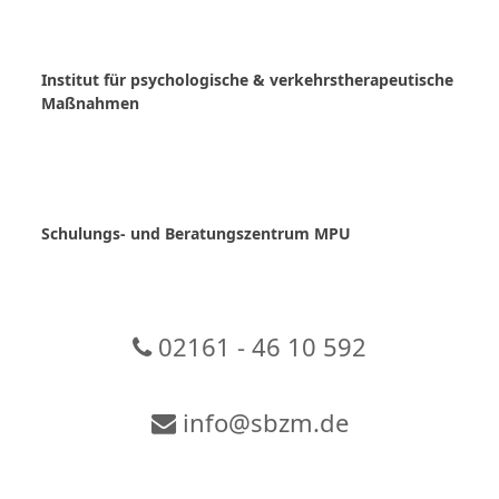
Skip
to
content
Institut für psychologische & verkehrstherapeutische
Maßnahmen
Schulungs- und Beratungszentrum MPU
02161 - 46 10 592
info@sbzm.de
Zur Video-Konferenz