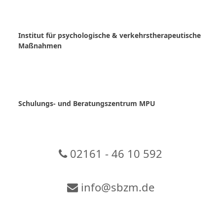
Skip
to
content
Institut für psychologische & verkehrstherapeutische
Maßnahmen
Schulungs- und Beratungszentrum MPU
02161 - 46 10 592
info@sbzm.de
Zur Video-Konferenz