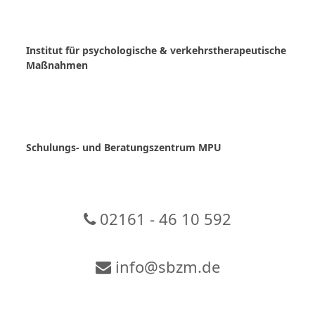
Skip
to
content
Institut für psychologische & verkehrstherapeutische
Maßnahmen
Schulungs- und Beratungszentrum MPU
02161 - 46 10 592
info@sbzm.de
Zur Video-Konferenz