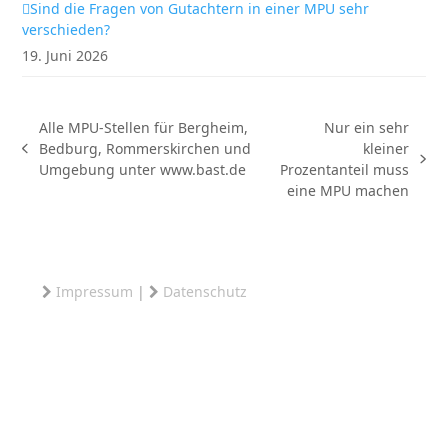
Sind die Fragen von Gutachtern in einer MPU sehr
verschieden?
19. Juni 2026
Alle MPU-Stellen für Bergheim,
Nur ein sehr
Bedburg, Rommerskirchen und
kleiner
vorheriger
Nächster
Umgebung unter www.bast.de
Prozentanteil muss
Beitrag:
Beitrag:
eine MPU machen
Impressum
|
Datenschutz