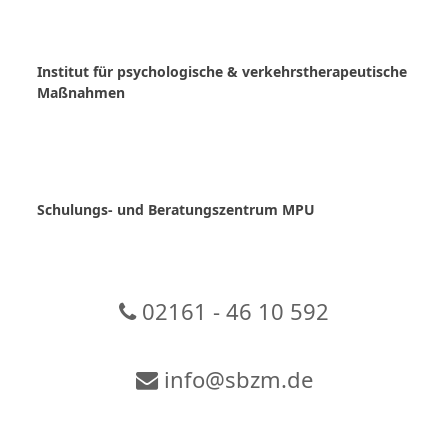
Skip
to
content
Institut für psychologische & verkehrstherapeutische
Maßnahmen
Schulungs- und Beratungszentrum MPU
02161 - 46 10 592
info@sbzm.de
Zur Video-Konferenz