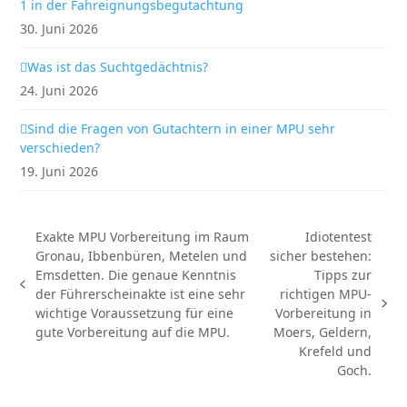
1 in der Fahreignungsbegutachtung
30. Juni 2026
Was ist das Suchtgedächtnis?
24. Juni 2026
Sind die Fragen von Gutachtern in einer MPU sehr
verschieden?
19. Juni 2026
Exakte MPU Vorbereitung im Raum
Idiotentest
Gronau, Ibbenbüren, Metelen und
sicher bestehen:
Emsdetten. Die genaue Kenntnis
Tipps zur
vorheriger
der Führerscheinakte ist eine sehr
richtigen MPU-
Beitrag:
Nächster
wichtige Voraussetzung für eine
Vorbereitung in
Beitrag:
gute Vorbereitung auf die MPU.
Moers, Geldern,
Krefeld und
Goch.