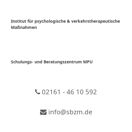
Skip
to
content
Institut für psychologische & verkehrstherapeutische
Maßnahmen
Schulungs- und Beratungszentrum MPU
02161 - 46 10 592
info@sbzm.de
Zur Video-Konferenz