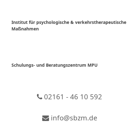
Skip
to
content
Institut für psychologische & verkehrstherapeutische
Maßnahmen
Schulungs- und Beratungszentrum MPU
02161 - 46 10 592
info@sbzm.de
Zur Video-Konferenz