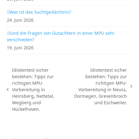
Was ist das Suchtgedächtnis?
24. Juni 2026
Sind die Fragen von Gutachtern in einer MPU sehr
verschieden?
19. Juni 2026
Idiotentest sicher
Idiotentest sicher
bestehen: Tipps zur
bestehen: Tipps zur
richtigen MPU-
richtigen MPU-
Nächster
Vorbereitung in
Vorbereitung in Neuss,
vorheriger
Beitrag:
Heinsberg, Nettetal,
Dormagen, Grevenbroich
Beitrag:
Wegberg und
und Eschweiler.
Hückelhoven.