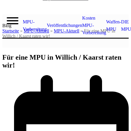
Kosten
MPU-
Waffen-
DIE
Veröffentlichungen
MPU-
Blog
Vorbereitung
MPU
MP
Startseite
»
MPU-Aktuell
»
MPU-Aktuell
»
Für eine MPU in
Vorbereitung
Willich / Kaarst raten wir!
Für eine MPU in Willich / Kaarst raten
wir!