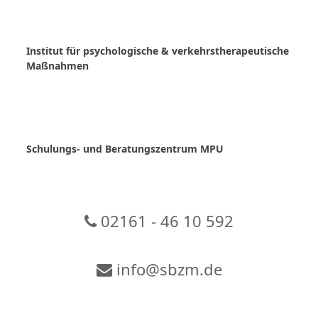
Skip
to
content
Institut für psychologische & verkehrstherapeutische
Maßnahmen
Schulungs- und Beratungszentrum MPU
02161 - 46 10 592
info@sbzm.de
Zur Video-Konferenz