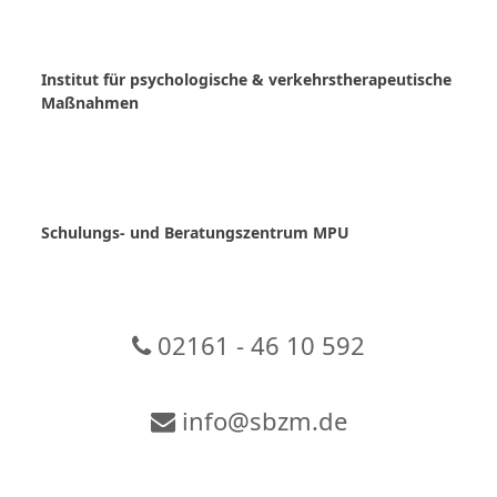
Skip
to
content
Institut für psychologische & verkehrstherapeutische
Maßnahmen
Schulungs- und Beratungszentrum MPU
02161 - 46 10 592
info@sbzm.de
Zur Video-Konferenz