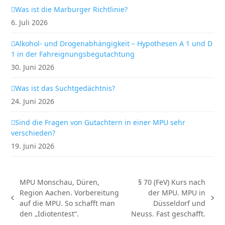
Was ist die Marburger Richtlinie?
6. Juli 2026
Alkohol- und Drogenabhängigkeit – Hypothesen A 1 und D
1 in der Fahreignungsbegutachtung
30. Juni 2026
Was ist das Suchtgedächtnis?
24. Juni 2026
Sind die Fragen von Gutachtern in einer MPU sehr
verschieden?
19. Juni 2026
MPU Monschau, Düren,
§ 70 (FeV) Kurs nach
Region Aachen. Vorbereitung
der MPU. MPU in
vorheriger
Nächster
auf die MPU. So schafft man
Düsseldorf und
Beitrag:
Beitrag:
den „Idiotentest“.
Neuss. Fast geschafft.