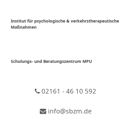
Skip
to
content
Institut für psychologische & verkehrstherapeutische
Maßnahmen
Schulungs- und Beratungszentrum MPU
02161 - 46 10 592
info@sbzm.de
Zur Video-Konferenz