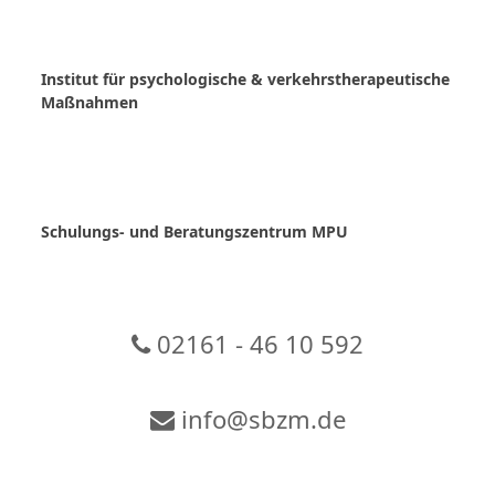
Skip
to
content
Institut für psychologische & verkehrstherapeutische
Maßnahmen
Schulungs- und Beratungszentrum MPU
02161 - 46 10 592
info@sbzm.de
Zur Video-Konferenz