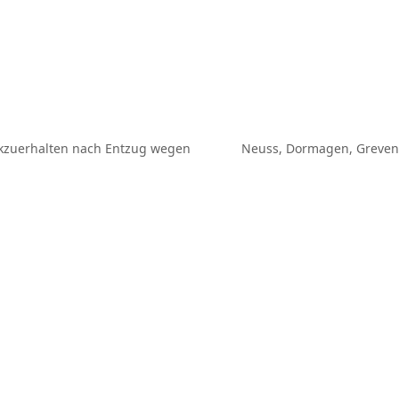
ckzuerhalten nach Entzug wegen
Neuss, Dormagen, Grevenb
Nächster
Beitrag: