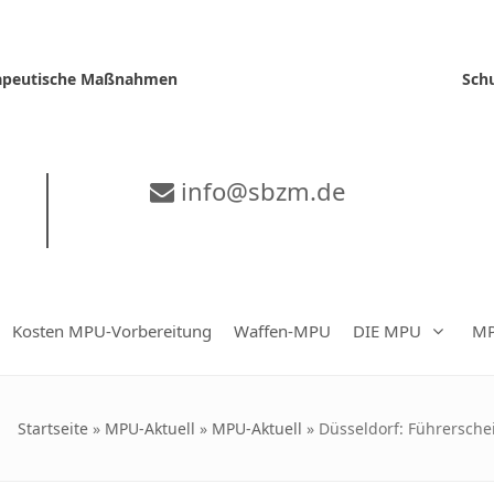
erapeutische Maßnahmen
Sch
info@sbzm.de
Kosten MPU-Vorbereitung
Waffen-MPU
DIE MPU
MP
Startseite
»
MPU-Aktuell
»
MPU-Aktuell
»
Düsseldorf: Führersche