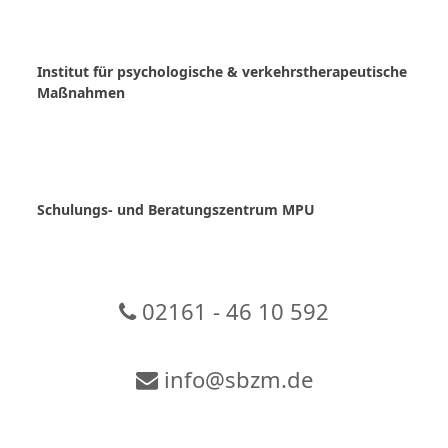
Skip
to
content
Institut für psychologische & verkehrstherapeutische
Maßnahmen
Schulungs- und Beratungszentrum MPU
02161 - 46 10 592
info@sbzm.de
Zur Video-Konferenz