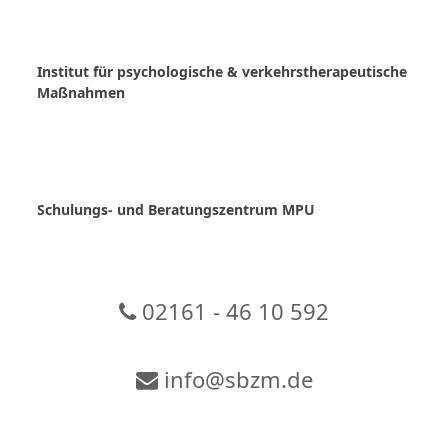
Skip
to
content
Institut für psychologische & verkehrstherapeutische
Maßnahmen
Schulungs- und Beratungszentrum MPU
02161 - 46 10 592
info@sbzm.de
Zur Video-Konferenz