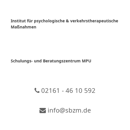
Skip
to
content
Institut für psychologische & verkehrstherapeutische
Maßnahmen
Schulungs- und Beratungszentrum MPU
02161 - 46 10 592
info@sbzm.de
Zur Video-Konferenz