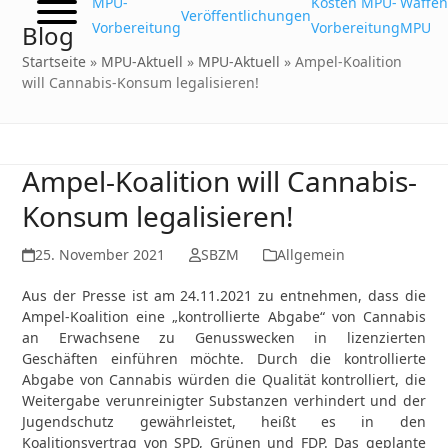
MPU-
Kosten MPU-
Waffen
Veröffentlichungen
Vorbereitung
Vorbereitung
MPU
Blog
Startseite
»
MPU-Aktuell
»
MPU-Aktuell
»
Ampel-Koalition
will Cannabis-Konsum legalisieren!
Ampel-Koalition will Cannabis-
Konsum legalisieren!
25. November 2021
SBZM
Allgemein
Aus der Presse ist am 24.11.2021 zu entnehmen, dass die
Ampel-Koalition eine „kontrollierte Abgabe“ von Cannabis
an Erwachsene zu Genusswecken in lizenzierten
Geschäften einführen möchte. Durch die kontrollierte
Abgabe von Cannabis würden die Qualität kontrolliert, die
Weitergabe verunreinigter Substanzen verhindert und der
Jugendschutz gewährleistet, heißt es in den
Koalitionsvertrag von SPD, Grünen und FDP. Das geplante