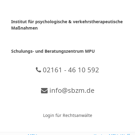
Skip
to
content
Institut für psychologische & verkehrstherapeutische
Maßnahmen
Schulungs- und Beratungszentrum MPU
02161 - 46 10 592
info@sbzm.de
Zur Video-Konferenz
Login für Rechtsanwälte