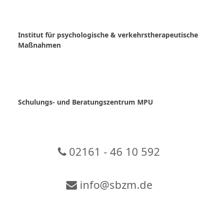
Skip
to
content
Institut für psychologische & verkehrstherapeutische
Maßnahmen
Schulungs- und Beratungszentrum MPU
02161 - 46 10 592
info@sbzm.de
Zur Video-Konferenz