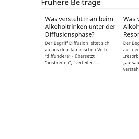
Frühere Beiträge
Was versteht man beim
Was 
Alkoholtrinken unter der
Alkoh
Diffusionsphase?
Reso
Der Begriff Diffusion leitet sich
Der Beg
ab aus dem lateinischen Verb
aus dem
"diffundere" - übersetzt
„resorb
"ausbreiten", "verteilen"…
„aufsau
verste