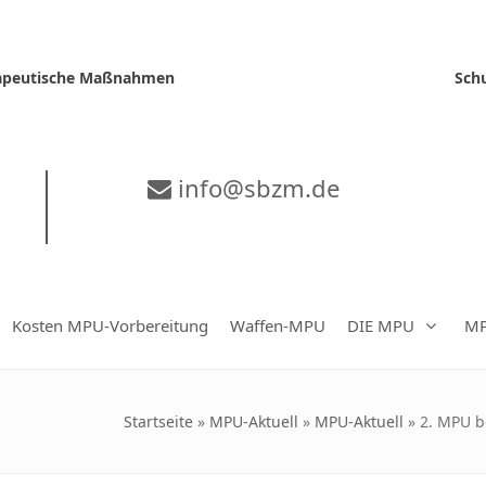
erapeutische Maßnahmen
Sch
info@sbzm.de
Kosten MPU-Vorbereitung
Waffen-MPU
DIE MPU
MP
Startseite
»
MPU-Aktuell
»
MPU-Aktuell
»
2. MPU b