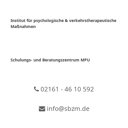
Skip
to
content
Institut für psychologische & verkehrstherapeutische
Maßnahmen
Schulungs- und Beratungszentrum MPU
02161 - 46 10 592
info@sbzm.de
Zur Video-Konferenz