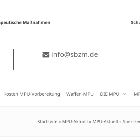
erapeutische Maßnahmen
Sch
info@sbzm.de
Kosten MPU-Vorbereitung
Waffen-MPU
DIE MPU
MP
Startseite
»
MPU-Aktuell
»
MPU-Aktuell
»
Sperrze