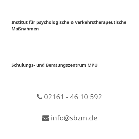
Skip
to
content
Institut für psychologische & verkehrstherapeutische
Maßnahmen
Schulungs- und Beratungszentrum MPU
02161 - 46 10 592
info@sbzm.de
Zur Video-Konferenz