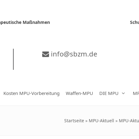
erapeutische Maßnahmen
Sch
info@sbzm.de
Kosten MPU-Vorbereitung
Waffen-MPU
DIE MPU
MP
Startseite
»
MPU-Aktuell
»
MPU-Aktu