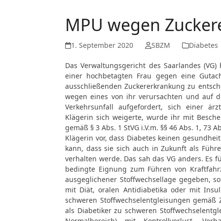
MPU wegen Zuckere
1. September 2020
SBZM
Diabetes
Das Verwaltungsgericht des Saarlandes (VG) h
einer hochbetagten Frau gegen eine Gutac
ausschließenden Zuckererkrankung zu entsch
wegen eines von ihr verursachten und auf di
Verkehrsunfall aufgefordert, sich einer ä
Klägerin sich weigerte, wurde ihr mit Besch
gemäß § 3 Abs. 1 StVG i.V.m. §§ 46 Abs. 1, 73 
Klägerin vor, dass Diabetes keinen gesundheit
kann, dass sie sich auch in Zukunft als Führ
verhalten werde. Das sah das VG anders. Es fü
bedingte Eignung zum Führen von Kraftfahrz
ausgeglichener Stoffwechsellage gegeben, so
mit Diät, oralen Antidiabetika oder mit Ins
schweren Stoffwechselentgleisungen gemäß Zi
als Diabetiker zu schweren Stoffwechselentg
Normalbereich) mit Kontrollverlust, Verh