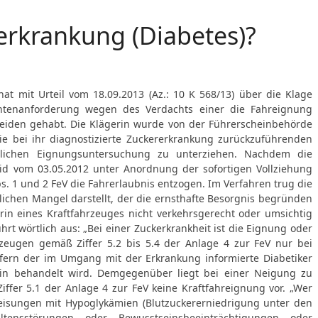
rkrankung (Diabetes)?
at mit Urteil vom 18.09.2013 (Az.: 10 K 568/13) über die Klage
htenanforderung wegen des Verdachts einer die Fahreignung
eiden gehabt. Die Klägerin wurde von der Führerscheinbehörde
e bei ihr diagnostizierte Zuckererkrankung zurückzuführenden
rztlichen Eignungsuntersuchung zu unterziehen. Nachdem die
eid vom 03.05.2012 unter Anordnung der sofortigen Vollziehung
Abs. 1 und 2 FeV die Fahrerlaubnis entzogen. Im Verfahren trug die
lichen Mangel darstellt, der die ernsthafte Besorgnis begründen
erin eines Kraftfahrzeuges nicht verkehrsgerecht oder umsichtig
hrt wörtlich aus: „Bei einer Zuckerkrankheit ist die Eignung oder
eugen gemäß Ziffer 5.2 bis 5.4 der Anlage 4 zur FeV nur bei
fern der im Umgang mit der Erkrankung informierte Diabetiker
ulin behandelt wird. Demgegenüber liegt bei einer Neigung zu
ffer 5.1 der Anlage 4 zur FeV keine Kraftfahreignung vor. „Wer
leisungen mit Hypoglykämien (Blutzuckererniedrigung unter den
altensstörungen oder Bewusstseinsbeeinträchtigungen oder